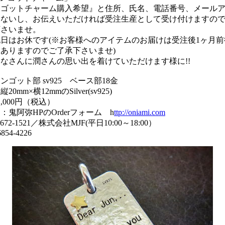
ンゴットチャーム購入希望』と住所、氏名、電話番号、メール
！ないし、お伝えいただければ受注生産として受け付けますの
下さいませ。
日はお休です(※お客様へのアイテムのお届けは受注後1ヶ月
ありますのでご了承下さいませ)
なさんに潤さんの思い出を着けていただけます様に!!
ンゴット部 sv925 ベース部18金
0mm×横12mmのSilver(sv925)
,000円（税込）
：鬼阿弥HPのOrderフォーム h
ttp://oniami.com
-6672-1521／株式会社MJF(平日10:00～18:00）
854-4226