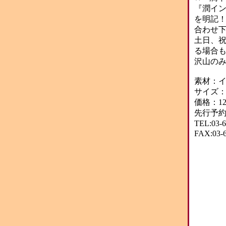
『潤イ
を明記
合わせ
土日、祝
る場合も
沢山のみ
素材：イ
サイズ：縦2
価格：12
先行予約
TEL:03
FAX:03-6