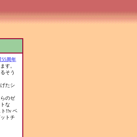
55周年
れます。
するそう
上げたシ
僕らのゼ
ートな
!v ベ
ゴットチ