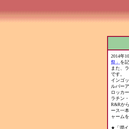
2014年
祭」
を
また、
です。
インゴ
ルバー
ロッカ
ラチン
R&Rか
ース一
ャームを
★「潤