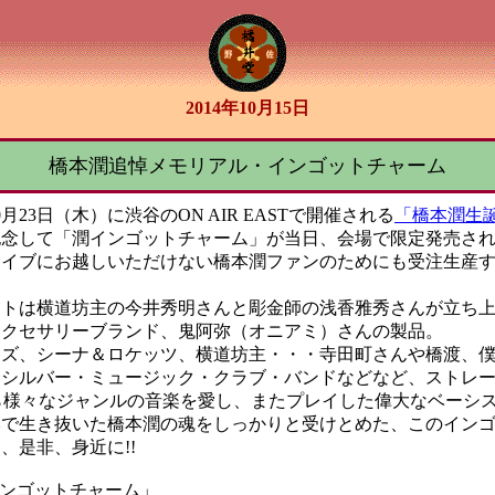
2014年10月15日
橋本潤追悼メモリアル・インゴットチャーム
10月23日（木）に渋谷のON AIR EASTで開催される
「橋本潤生誕
記念して「潤インゴットチャーム」が当日、会場で限定発売さ
ライブにお越しいただけない橋本潤ファンのためにも受注生産
ットは横道坊主の今井秀明さんと彫金師の浅香雅秀さんが立ち
アクセサリーブランド、鬼阿弥（オニアミ）さんの製品。
ーズ、シーナ＆ロケッツ、横道坊主・・・寺田町さんや橋渡、
・シルバー・ミュージック・クラブ・バンドなどなど、ストレ
ら様々なジャンルの音楽を愛し、またプレイした偉大なベーシスト!
本で生き抜いた橋本潤の魂をしっかりと受けとめた、このイン
、是非、身近に!!
インゴットチャーム」