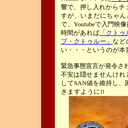
響で、押し入れからチ
すが、いまだにちゃん
で、Youtubeで入門
時間があれば
「クトゥ
ブ・クトゥルー」
など
い・・・というのが本
緊急事態宣言が発令さ
不安は隠せませんけれ
してSAN値を維持し
きますように!!