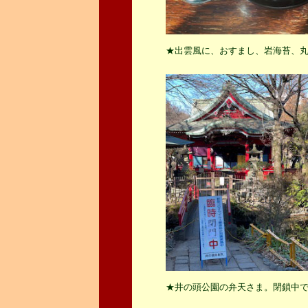
★出雲風に、おすまし、岩海苔、
★井の頭公園の弁天さま。閉鎖中